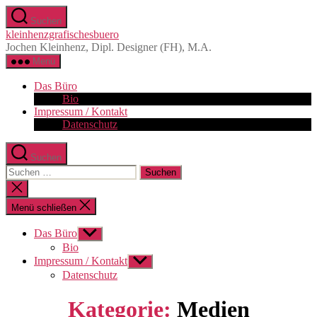
Zum
Suchen
Inhalt
kleinhenzgrafischesbuero
springen
Jochen Kleinhenz, Dipl. Designer (FH), M.A.
Menü
Das Büro
Bio
Impressum / Kontakt
Datenschutz
Suchen
Suchen
nach:
Suche
schließen
Menü schließen
Das Büro
Untermenü
anzeigen
Bio
Impressum / Kontakt
Untermenü
anzeigen
Datenschutz
Kategorie:
Medien