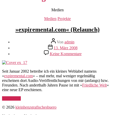
Medien
Kategorien
Medien
Projekte
»expiremental.com« (Relaunch)
Beitragsautor
Von
admin
Veröffentlichungsdatum
13. März 2008
zu
Keine Kommentare
»expiremental.com«
(Relaunch)
Seit Januar 2002 betreibe ich ein kleines Weblabel namens
»
expiremental.com
« – mal mehr, mal weniger regelmäßig
erscheinen dort Audio-Veröffentlichungen von mir (anfangs) bzw.
Freunden. Nach anderthalb Jahren Pause ist mit »
Friedliche Welt
«
eine neue EP erschienen.
„»expiremental.com«
Weiterlesen
(Relaunch)“
© 2026
kleinhenzgrafischesbuero