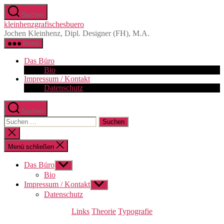
Zum
Suchen
Inhalt
kleinhenzgrafischesbuero
springen
Jochen Kleinhenz, Dipl. Designer (FH), M.A.
Menü
Das Büro
Bio
Impressum / Kontakt
Datenschutz
Suchen
Suchen
nach:
Suche
schließen
Menü schließen
Das Büro
Untermenü
anzeigen
Bio
Impressum / Kontakt
Untermenü
anzeigen
Datenschutz
Kategorien
Links
Theorie
Typografie