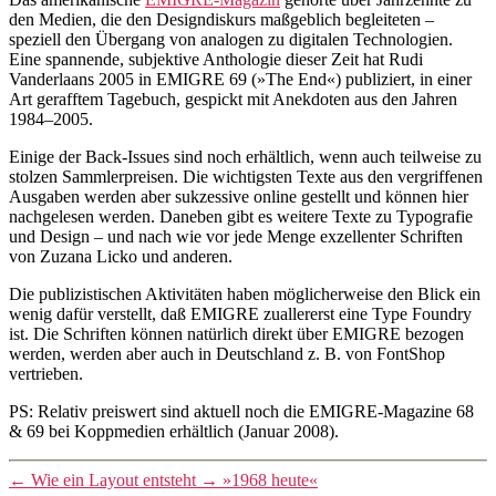
den Medien, die den Designdiskurs maßgeblich begleiteten –
speziell den Übergang von analogen zu digitalen Technologien.
Eine spannende, subjektive Anthologie dieser Zeit hat Rudi
Vanderlaans 2005 in EMIGRE 69 (»The End«) publiziert, in einer
Art gerafftem Tagebuch, gespickt mit Anekdoten aus den Jahren
1984–2005.
Einige der Back-Issues sind noch erhältlich, wenn auch teilweise zu
stolzen Sammlerpreisen. Die wichtigsten Texte aus den vergriffenen
Ausgaben werden aber sukzessive online gestellt und können hier
nachgelesen werden. Daneben gibt es weitere Texte zu Typografie
und Design – und nach wie vor jede Menge exzellenter Schriften
von Zuzana Licko und anderen.
Die publizistischen Aktivitäten haben möglicherweise den Blick ein
wenig dafür verstellt, daß EMIGRE zuallererst eine Type Foundry
ist. Die Schriften können natürlich direkt über EMIGRE bezogen
werden, werden aber auch in Deutschland z. B. von FontShop
vertrieben.
PS: Relativ preiswert sind aktuell noch die EMIGRE-Magazine 68
& 69 bei Koppmedien erhältlich (Januar 2008).
←
Wie ein Layout entsteht
→
»1968 heute«