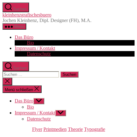
Zum
Suchen
Inhalt
kleinhenzgrafischesbuero
springen
Jochen Kleinhenz, Dipl. Designer (FH), M.A.
Menü
Das Büro
Bio
Impressum / Kontakt
Datenschutz
Suchen
Suchen
nach:
Suche
schließen
Menü schließen
Das Büro
Untermenü
anzeigen
Bio
Impressum / Kontakt
Untermenü
anzeigen
Datenschutz
Kategorien
Flyer
Printmedien
Theorie
Typografie