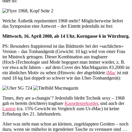
oder so:
Welche Ästhetik repräsentiert 1968 mehr? Möglicherweise liefert
das Symposion eine Antwort – der Eintritt jedenfalls ist frei:
Mittwoch, 16. April 2008, ab 14 Uhr, Korngasse 6 in Würzburg.
PS: Besonders frappierend ist das Bildmotiv bei der »sachlichen«
Version – das Tonbandgerät (Gewicht: 10 kg) wird von einer Frau
im Minirock getragen. Dieser Kombination aus tragbarer
(Hoch-)Technologie und Mode begegnet man immer wieder, z. B.
vor etwa acht Jahren – auf dem Cover des MacMagazins #3.2000 ist
ein ähnliches Motiv zu sehen (Hinweis: der abgebildete
iMac
ist mit
rund 18 kg fast doppelt so schwer wie das Uher-Tonbandgerät):
Times, they are a-changin’? Jedenfalls bleibt Technik sexy – 1968
gab es bereits (leichtere) tragbare
Kassettenrekorder
, und auch der
Laptop
(ca. 15% Gewicht im Vergleich zum Ur-iMac) ist keine
Erfindung des 21. Jahrhunderts.
Aber was sieht man schon an kleinen, zugeklappten Geräten – noch
dazu, wenn sie mühelos in irgendeiner Tasche zu verstauen sind …