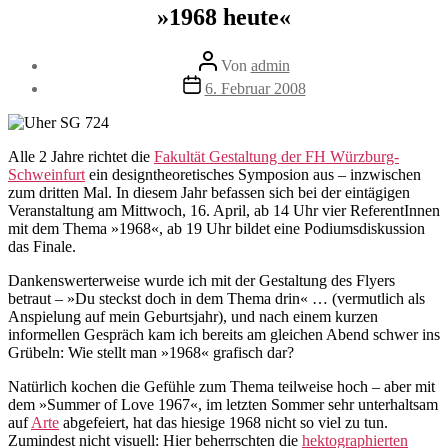
»1968 heute«
Beitragsautor
Von
admin
Veröffentlichungsdatum
6. Februar 2008
Alle 2 Jahre richtet die
Fakultät Gestaltung der FH Würzburg-
Schweinfurt
ein designtheoretisches Symposion aus – inzwischen
zum dritten Mal. In diesem Jahr befassen sich bei der eintägigen
Veranstaltung am Mittwoch, 16. April, ab 14 Uhr vier ReferentInnen
mit dem Thema »1968«, ab 19 Uhr bildet eine Podiumsdiskussion
das Finale.
Dankenswerterweise wurde ich mit der Gestaltung des Flyers
betraut – »Du steckst doch in dem Thema drin« … (vermutlich als
Anspielung auf mein Geburtsjahr), und nach einem kurzen
informellen Gespräch kam ich bereits am gleichen Abend schwer ins
Grübeln: Wie stellt man »1968« grafisch dar?
Natürlich kochen die Gefühle zum Thema teilweise hoch – aber mit
dem »Summer of Love 1967«, im letzten Sommer sehr unterhaltsam
auf
Arte
abgefeiert, hat das hiesige 1968 nicht so viel zu tun.
Zumindest nicht visuell: Hier beherrschten die
hektographierten