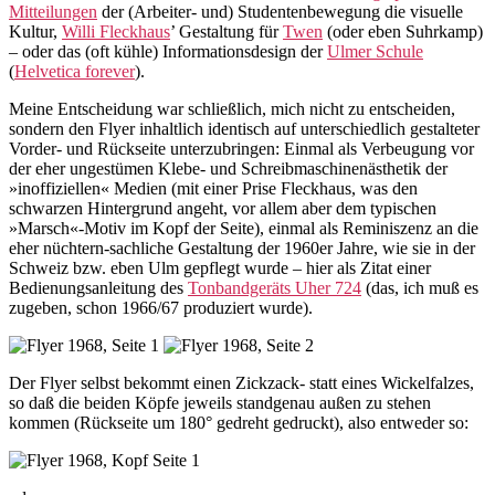
Mitteilungen
der (Arbeiter- und) Studentenbewegung die visuelle
Kultur,
Willi Fleckhaus
’ Gestaltung für
Twen
(oder eben Suhrkamp)
– oder das (oft kühle) Informationsdesign der
Ulmer Schule
(
Helvetica forever
).
Meine Entscheidung war schließlich, mich nicht zu entscheiden,
sondern den Flyer inhaltlich identisch auf unterschiedlich gestalteter
Vorder- und Rückseite unterzubringen: Einmal als Verbeugung vor
der eher ungestümen Klebe- und Schreibmaschinenästhetik der
»inoffiziellen« Medien (mit einer Prise Fleckhaus, was den
schwarzen Hintergrund angeht, vor allem aber dem typischen
»Marsch«-Motiv im Kopf der Seite), einmal als Reminiszenz an die
eher nüchtern-sachliche Gestaltung der 1960er Jahre, wie sie in der
Schweiz bzw. eben Ulm gepflegt wurde – hier als Zitat einer
Bedienungsanleitung des
Tonbandgeräts Uher 724
(das, ich muß es
zugeben, schon 1966/67 produziert wurde).
Der Flyer selbst bekommt einen Zickzack- statt eines Wickelfalzes,
so daß die beiden Köpfe jeweils standgenau außen zu stehen
kommen (Rückseite um 180° gedreht gedruckt), also entweder so: