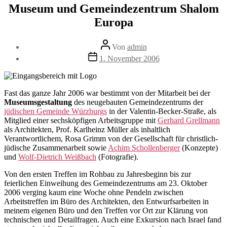
Museum und Gemeindezentrum Shalom
Europa
Beitragsautor
Von
admin
Veröffentlichungsdatum
1. November 2006
Fast das ganze Jahr 2006 war bestimmt von der Mitarbeit bei der
Museumsgestaltung
des neugebauten Gemeindezentrums der
jüdischen Gemeinde Würzburgs
in der Valentin-Becker-Straße, als
Mitglied einer sechsköpfigen Arbeitsgruppe mit
Gerhard Grellmann
als Architekten, Prof. Karlheinz Müller als inhaltlich
Verantwortlichem, Rosa Grimm von der Gesellschaft für christlich-
jüdische Zusammenarbeit sowie
Achim Schollenberger
(Konzepte)
und
Wolf-Dietrich Weißbach
(Fotografie).
Von den ersten Treffen im Rohbau zu Jahresbeginn bis zur
feierlichen Einweihung des Gemeindezentrums am 23. Oktober
2006 verging kaum eine Woche ohne Pendeln zwischen
Arbeitstreffen im Büro des Architekten, den Entwurfsarbeiten in
meinem eigenen Büro und den Treffen vor Ort zur Klärung von
technischen und Detailfragen. Auch eine Exkursion nach Israel fand