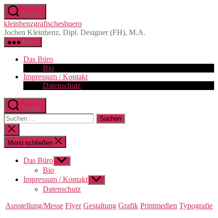
Zum
Suchen
Inhalt
kleinhenzgrafischesbuero
springen
Jochen Kleinhenz, Dipl. Designer (FH), M.A.
Menü
Das Büro
Bio
Impressum / Kontakt
Datenschutz
Suchen
Suchen
nach:
Suche
schließen
Menü schließen
Das Büro
Untermenü
anzeigen
Bio
Impressum / Kontakt
Untermenü
anzeigen
Datenschutz
Kategorien
Ausstellung/Messe
Flyer
Gestaltung
Grafik
Printmedien
Typografie