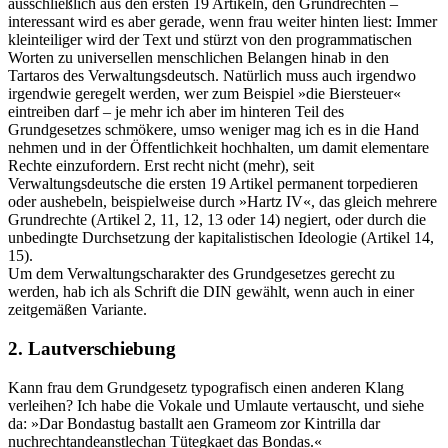
ausschließlich aus den ersten 19 Artikeln, den Grundrechten –
interessant wird es aber gerade, wenn frau weiter hinten liest: Immer
kleinteiliger wird der Text und stürzt von den programmatischen
Worten zu universellen menschlichen Belangen hinab in den
Tartaros des Verwaltungsdeutsch. Natürlich muss auch irgendwo
irgendwie geregelt werden, wer zum Beispiel »die Biersteuer«
eintreiben darf – je mehr ich aber im hinteren Teil des
Grundgesetzes schmökere, umso weniger mag ich es in die Hand
nehmen und in der Öffentlichkeit hochhalten, um damit elementare
Rechte einzufordern. Erst recht nicht (mehr), seit
Verwaltungsdeutsche die ersten 19 Artikel permanent torpedieren
oder aushebeln, beispielweise durch »Hartz IV«, das gleich mehrere
Grundrechte (Artikel 2, 11, 12, 13 oder 14) negiert, oder durch die
unbedingte Durchsetzung der kapitalistischen Ideologie (Artikel 14,
15).
Um dem Verwaltungscharakter des Grundgesetzes gerecht zu
werden, hab ich als Schrift die DIN gewählt, wenn auch in einer
zeitgemäßen Variante.
2. Lautverschiebung
Kann frau dem Grundgesetz typografisch einen anderen Klang
verleihen? Ich habe die Vokale und Umlaute vertauscht, und siehe
da: »Dar Bondastug bastallt aen Grameom zor Kintrilla dar
nuchrechtandeanstlechan Tütegkaet das Bondas.«