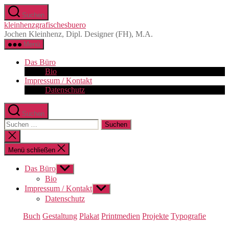
Zum
Suchen
Inhalt
kleinhenzgrafischesbuero
springen
Jochen Kleinhenz, Dipl. Designer (FH), M.A.
Menü
Das Büro
Bio
Impressum / Kontakt
Datenschutz
Suchen
Suchen
nach:
Suche
schließen
Menü schließen
Das Büro
Untermenü
anzeigen
Bio
Impressum / Kontakt
Untermenü
anzeigen
Datenschutz
Kategorien
Buch
Gestaltung
Plakat
Printmedien
Projekte
Typografie