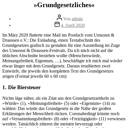
»Grundgesetzliches«
Beitragsautor
Von
admin
Veröffentlichungsdatum
4. April 2020
Im März 2020 flatterte eine Mail ins Postfach vom Umsonst &
Draussen e.V.: Die Einladung, einen Textabschnitt des
Grundgesetzes grafisch zu gestalten für eine Ausstellung im Zuge
des Umsonst & Draussen-Festivals. Da ich mich nicht auf die
üblichen Abschnitte beziehen wollte (Menschenwürde,
Meinungsfreiheit, Eigentum, …), beschäftigte ich mich mal wieder
etwas länger mit dem Grundgesetz. Daraus resultierten zwei
Entwürfe, die jeweils den kompletten Text des Grundgesetzes
zeigen (Format jeweils 60 x 60 cm):
1. Die Biersteuer
Nichts läge näher, als ein Zitat aus den Grundgesetzartikeln zu
»Würde« (1), »Meinungsfreiheit« (5) oder »Eigentum« (14) zu
wählen: Das würde das Grundgesetz in die Nähe der großen
Erklärungen der Menschheit rücken. Coronabedingt könnte noch
auf »Versammlungsfreiheit« (8) oder »Freizügigkeit« (11) verwiesen
werden. Tatsächlich zitieren die meisten bevorzugt oder